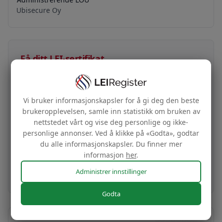
Ubisecure Oy
Få ditt LEI-sertifikat
60 kr
LEI-sertifikat + merke
Vi bruker informasjonskapsler for å gi deg den beste
brukeropplevelsen, samle inn statistikk om bruken av
Sertifikat og tilhørende nettsidemerke for ditt
nettstedet vårt og vise deg personlige og ikke-
selskaps globale identitet, basert på din LEI-
personlige annonser. Ved å klikke på «Godta», godtar
du alle informasjonskapsler. Du finner mer
informasjon
informasjon
her
.
Kjøp nå
Administrer innstillinger
Godta