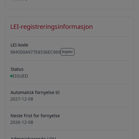
LEI-registreringsinformasjon
LEI-kode
984500A977E8536EC969
kopier
984500A977E8536EC969
Status
ISSUED
Automatisk fornyelse til
2027-12-08
Neste frist for fornyelse
2026-12-08
Administrerende LOU