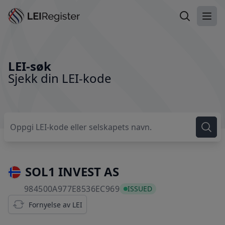
Søk etter L
Åpn
LEI-søk
Sjekk din LEI-kode
SOL1 INVEST AS
984500A977E8536EC969
984500A977E8536EC969
ISSUED
Fornyelse av LEI