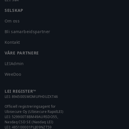
SELSKAP
Om oss
Bli samarbeidspartner
Kontakt
VÅRE PARTNERE
LEIAdmin
WeeDoo
LEI REGISTER™
LEI:
894500SMOMUFH0UZXT46
Offisiell registreringsagent for
Ubisecure Oy (Ubisecure RapidLEI)
LEI:
529900T8BM49AURSDO55
,
Nasdaq CSD SE (Nasdaq LEI)
LEI:
485100001PLJJ09NZT59